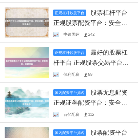
股票杠杆平台
正规杠杆炒股平台
正规股票配资平台：安全可
靠，助您轻松盈利！
中银国际
242
最好的股票杠
正规杠杆炒股平台
杆平台 正规股票交易平台：
安全投资，稳健增值
保利配资
99
股票无息配资
国内配资平台排名
正规证券配资平台：安全稳
健，助您投资起航！
百亿配资
112
股票配资平台
国内配资平台排名