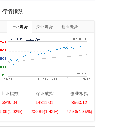
行情指数
上证走势
深证走势
创业走势
上证指数
深证成指
创业板指
3940.04
14311.01
3563.12
9.69
(1.02%)
200.89
(1.42%)
47.56
(1.35%)