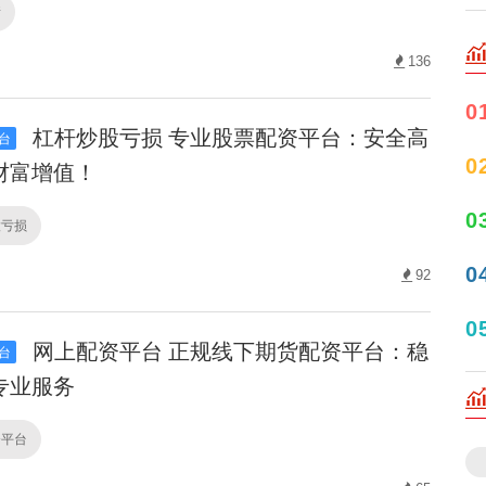
情
136
0
杠杆炒股亏损 专业股票配资平台：安全高
台
0
财富增值！
0
股亏损
0
92
0
网上配资平台 正规线下期货配资平台：稳
台
专业服务
资平台