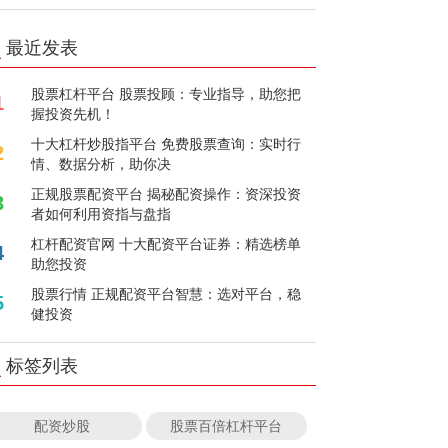
最近发表
股票杠杆平台 股票投顾：专业指导，助您把
1
握投资先机！
十大杠杆炒股指平台 免费股票查询：实时行
2
情、数据分析，助你决
正规股票配资平台 揭秘配资操作：资深投资
3
者如何利用资指与盘指
杠杆配资官网 十大配资平台证券：精选榜单
4
助您投资
股票行情 正规配资平台智慧：选对平台，稳
5
健投资
标签列表
配资炒股
股票百倍杠杆平台