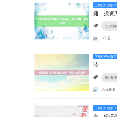
正规杠杆炒股平
捷，投资
怎么股
365盈
正规杠杆炒股平
读
按月配
合优投资
正规杠杆炒股平
台：便捷