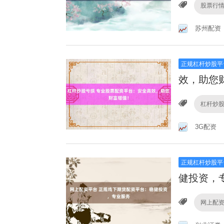
股票行
苏州配资
正规杠杆炒股平
效，助您
杠杆炒
3G配资
正规杠杆炒股平
健投资，
网上配