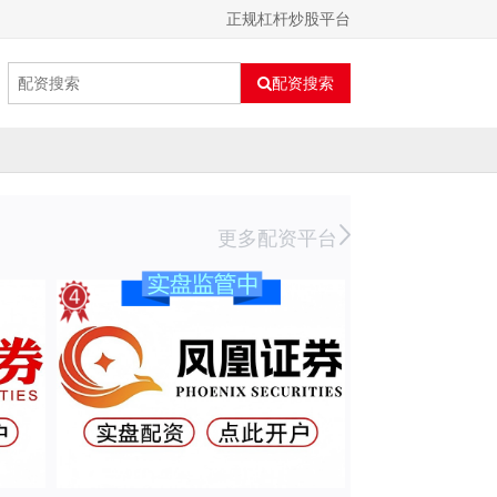
正规杠杆炒股平台
配资搜索
更多配资平台