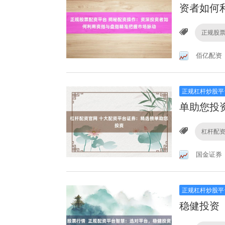
资者如何
正规股
佰亿配资
正规杠杆炒股平
单助您投
杠杆配
国金证券
正规杠杆炒股平
稳健投资