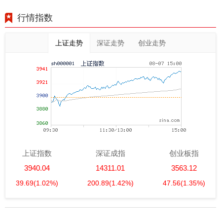
行情指数
上证走势
深证走势
创业走势
上证指数
深证成指
创业板指
3940.04
14311.01
3563.12
39.69
(1.02%)
200.89
(1.42%)
47.56
(1.35%)