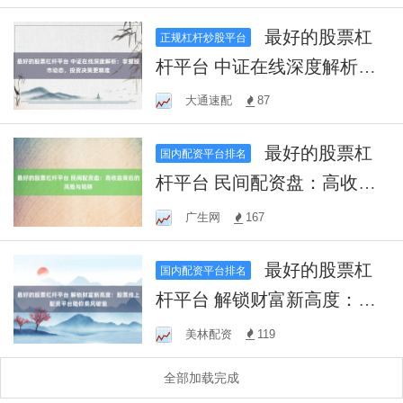
最好的股票杠
正规杠杆炒股平台
杆平台 中证在线深度解析：
掌握股市动态，投资决策更
大通速配
87
精准
最好的股票杠
国内配资平台排名
杆平台 民间配资盘：高收益
背后的风险与陷阱
广生网
167
最好的股票杠
国内配资平台排名
杆平台 解锁财富新高度：股
票线上配资平台助你乘风破
美林配资
119
浪
全部加载完成