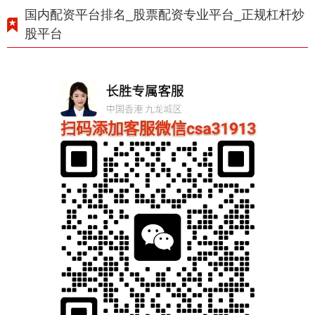
国内配资平台排名_股票配资专业平台_正规杠杆炒
股平台