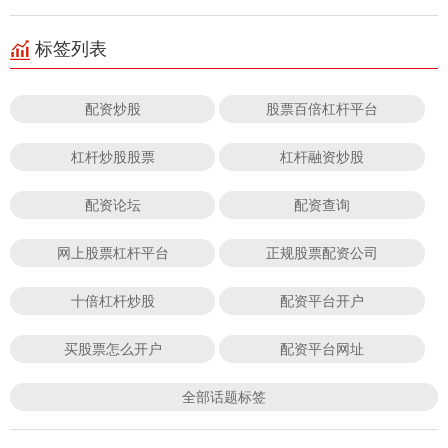
标签列表
配资炒股
股票百倍杠杆平台
杠杆炒股股票
杠杆融资炒股
配资论坛
配资查询
网上股票杠杆平台
正规股票配资公司
十倍杠杆炒股
配资平台开户
买股票怎么开户
配资平台网址
全部话题标签