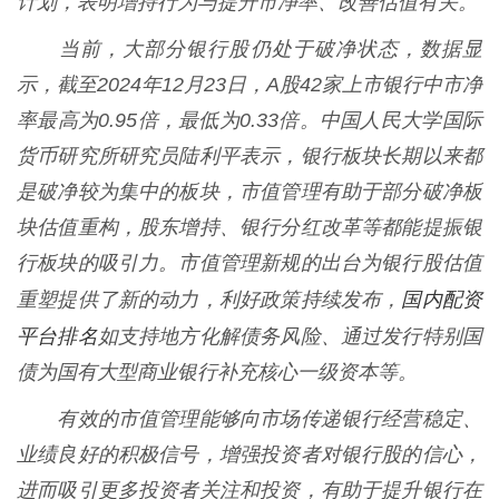
计划，表明增持行为与提升市净率、改善估值有关。
当前，大部分银行股仍处于破净状态，数据显
示，截至2024年12月23日，A股42家上市银行中市净
率最高为0.95倍，最低为0.33倍。中国人民大学国际
货币研究所研究员陆利平表示，银行板块长期以来都
是破净较为集中的板块，市值管理有助于部分破净板
块估值重构，股东增持、银行分红改革等都能提振银
行板块的吸引力。市值管理新规的出台为银行股估值
国内配资
重塑提供了新的动力，利好政策持续发布，
平台排名
如支持地方化解债务风险、通过发行特别国
债为国有大型商业银行补充核心一级资本等。
有效的市值管理能够向市场传递银行经营稳定、
业绩良好的积极信号，增强投资者对银行股的信心，
进而吸引更多投资者关注和投资，有助于提升银行在