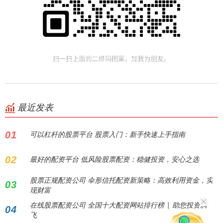
最近发表
01
可以杠杆的股票平台 股票入门：新手快速上手指南
02
最好的配资平台 低风险股票配资：稳健投资，安心之选
股票正规配资公司 伞形信托配资新策略：高效利用资金，实
03
现财富
在线股票配资公司 全国十大配资网站排行榜 | 助您投资腾
04
飞