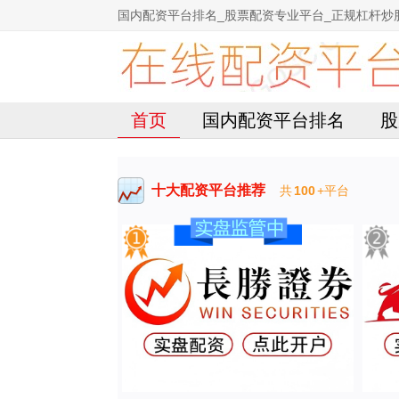
国内配资平台排名_股票配资专业平台_正规杠杆炒
首页
国内配资平台排名
股
十大配资平台推荐
共
100
+平台