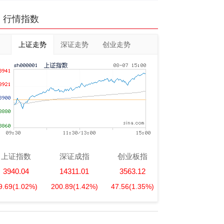
行情指数
上证走势
深证走势
创业走势
上证指数
深证成指
创业板指
3940.04
14311.01
3563.12
9.69
(1.02%)
200.89
(1.42%)
47.56
(1.35%)