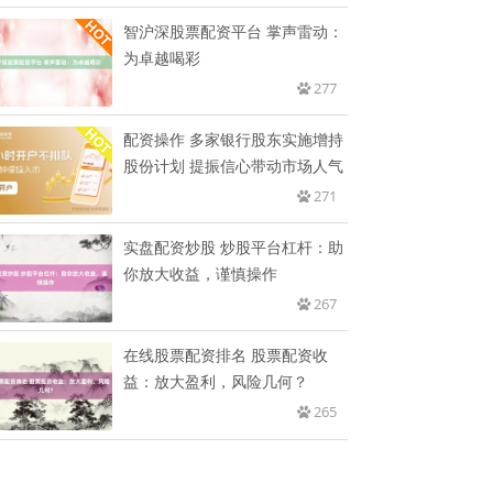
智沪深股票配资平台 掌声雷动：
为卓越喝彩
277
配资操作 多家银行股东实施增持
股份计划 提振信心带动市场人气
271
实盘配资炒股 炒股平台杠杆：助
你放大收益，谨慎操作
267
在线股票配资排名 股票配资收
益：放大盈利，风险几何？
265