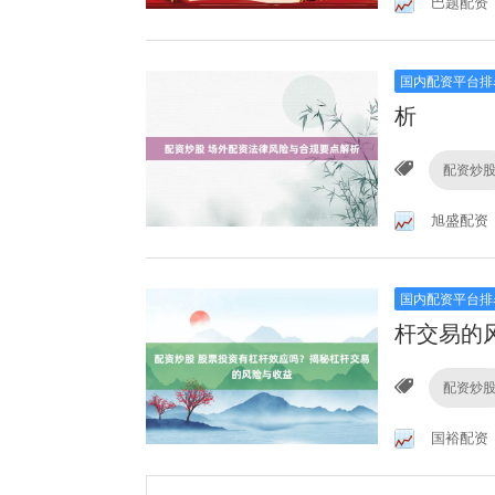
巴题配资
国内配资平台排
析
配资炒
旭盛配资
国内配资平台排
杆交易的
配资炒
国裕配资