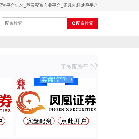
配资平台排名_股票配资专业平台_正规杠杆炒股平台
配资搜索
更多配资平台