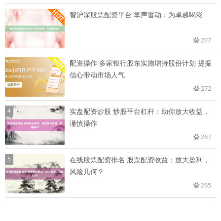
智沪深股票配资平台 掌声雷动：为卓越喝彩
277
配资操作 多家银行股东实施增持股份计划 提振
信心带动市场人气
272
4
实盘配资炒股 炒股平台杠杆：助你放大收益，
谨慎操作
267
5
在线股票配资排名 股票配资收益：放大盈利，
风险几何？
265