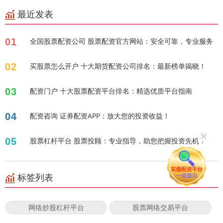
最近发表
01
全国股票配资公司 股票配资官方网站：安全可靠，专业服务
02
买股票怎么开户 十大期货配资公司排名：最新榜单揭晓！
03
配资门户 十大股票配资平台排名：精选优质平台指南
04
配资咨询 证券配资APP：放大您的投资收益！
05
股票杠杆平台 股票投顾：专业指导，助您把握投资先机！
标签列表
网络炒股杠杆平台
股票网络交易平台