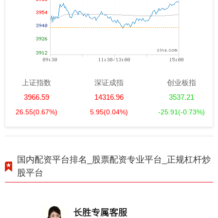
上证指数
深证成指
创业板指
3966.59
14316.96
3537.21
26.55
(0.67%)
5.95
(0.04%)
-25.91
(-0.73%)
国内配资平台排名_股票配资专业平台_正规杠杆炒
股平台