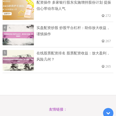
配资操作 多家银行股东实施增持股份计划 提振
信心带动市场人气
272
4
实盘配资炒股 炒股平台杠杆：助你放大收益，
谨慎操作
267
5
在线股票配资排名 股票配资收益：放大盈利，
风险几何？
265
友情链接：