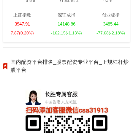
上证指数
深证成指
创业板指
3947.91
14148.86
3485.44
7.87
(0.20%)
-162.15
(-1.13%)
-77.68
(-2.18%)
国内配资平台排名_股票配资专业平台_正规杠杆炒
股平台