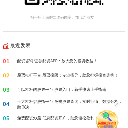
最近发表
01
配资咨询 证券配资APP：放大您的投资收益！
02
股票杠杆平台 股票投顾：专业指导，助您把握投资先机！
03
可以杠杆的股票平台 股票入门：新手快速上手指南
十大杠杆炒股指平台 免费股票查询：实时行情、数据分析，
04
助你决
05
免费配资炒股 低息配资开户，助您轻松盈利！