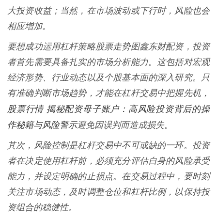
大投资收益；当然，在市场波动或下行时，风险也会
相应增加。
要想成功运用杠杆策略股票走势图鑫东财配资，投资
者首先需要具备扎实的市场分析能力。这包括对宏观
经济形势、行业动态以及个股基本面的深入研究。只
有准确判断市场趋势，才能在杠杆交易中把握先机，
股票行情 揭秘配资母子账户：高风险投资背后的操
作秘籍与风险警示
避免因误判而造成损失。
其次，风险控制是杠杆交易中不可或缺的一环。投资
者在决定使用杠杆前，必须充分评估自身的风险承受
能力，并设定明确的止损点。在交易过程中，要时刻
关注市场动态，及时调整仓位和杠杆比例，以保持投
资组合的稳健性。