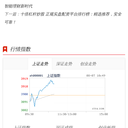
智能理财新时代
十倍杠杆炒股 正规实盘配资平台排行榜：精选推荐，安全
下一篇：
可靠！
行情指数
上证走势
深证走势
创业走势
上证指数
深证成指
创业板指