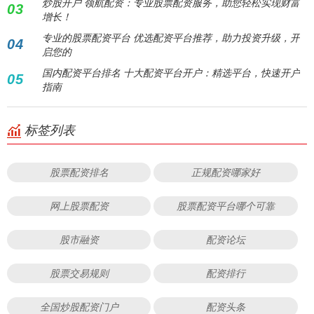
炒股开户 领航配资：专业股票配资服务，助您轻松实现财富
03
增长！
专业的股票配资平台 优选配资平台推荐，助力投资升级，开
04
启您的
国内配资平台排名 十大配资平台开户：精选平台，快速开户
05
指南
标签列表
股票配资排名
正规配资哪家好
网上股票配资
股票配资平台哪个可靠
股市融资
配资论坛
股票交易规则
配资排行
全国炒股配资门户
配资头条